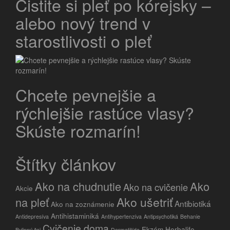
Čistite si pleť po kórejsky –
alebo nový trend v
starostlivosti o pleť
Chcete pevnejšie a
rýchlejšie rastúce vlasy?
Skúste rozmarín!
Štítky článkov
Ako na chudnutie
Ako
Ako na cvičenie
Akcie
Ako ušetriť
na pleť
Antibiotiká
Ako na zoznámenie
Antihistaminiká
Antidepresíva
Antihypertenzíva
Antipsychotiká
Behanie
Cvičenie doma
Ekzém
Herbalife
Bylinný čaj
Dermatitída