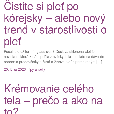
Čistite si pleť po
kórejsky – alebo nový
trend v starostlivosti o
pleť
Počuli ste už termín glass skin? Doslova sklenená pleť je
novinkou, ktorá k nám prišla z ázijských krajín, kde sa dáva do
popredia predovšetkým čistá a žiarivá pleť s prirodzeným […]
20. júna 2023
Tipy a rady
Krémovanie celého
tela – prečo a ako na
to?