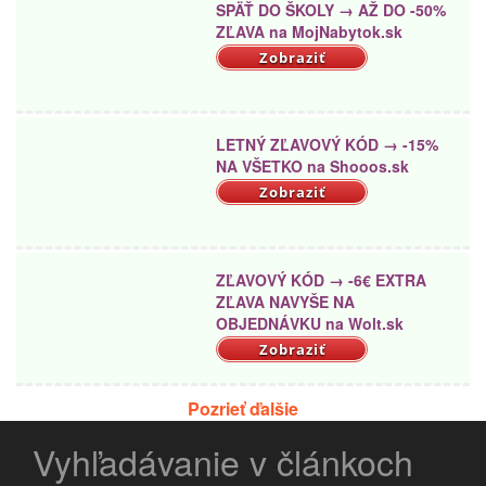
SPÄŤ DO ŠKOLY → AŽ DO -50%
ZĽAVA na MojNabytok.sk
Zobraziť
LETNÝ ZĽAVOVÝ KÓD → -15%
NA VŠETKO na Shooos.sk
Zobraziť
ZĽAVOVÝ KÓD → -6€ EXTRA
ZĽAVA NAVYŠE NA
OBJEDNÁVKU na Wolt.sk
Zobraziť
Pozrieť ďalšie
Vyhľadávanie v článkoch