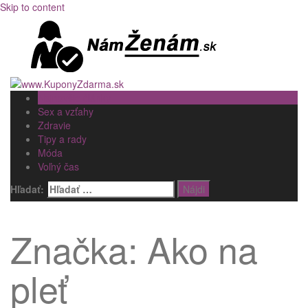
Skip to content
Najnovšie články
Sex a vzťahy
Zdravie
Tipy a rady
Móda
Voľný čas
Hľadať:
Značka: Ako na
pleť